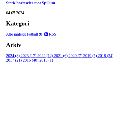
Sterk borteseier mot Spillum
04.05.2024
Kategori
Alle innlegg
Fotball (8)
RSS
Arkiv
2024 (8)
2023 (17)
2022 (12)
2021 (6)
2020 (7)
2019 (5)
2018 (24
2017 (21)
2016 (40)
2015 (1)
UIF Bjørgan
Bessakerveien 419, 7190 BESSAKER
Org. nr.: 884 389 232