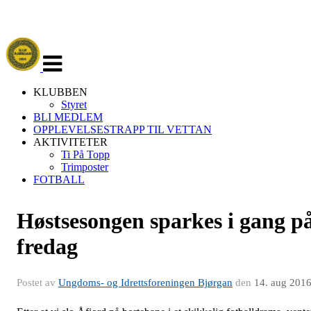
Veksle
navigasjon
KLUBBEN
Styret
BLI MEDLEM
OPPLEVELSESTRAPP TIL VETTAN
AKTIVITETER
Ti På Topp
Trimposter
FOTBALL
Høstsesongen sparkes i gang p
fredag
Postet av
Ungdoms- og Idrettsforeningen Bjørgan
den
14. aug 201