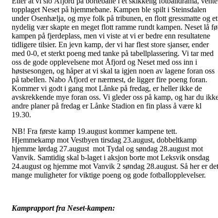
Etter at vi slo Åfjord på bortebane i et skikkelig fotballdrama, vente
topplaget Neset på hjemmebane. Kampen ble spilt i Steinsdalen
under Osenhælja, og mye folk på tribunen, en flott gressmatte og et
nydelig vær skapte en meget flott ramme rundt kampen. Neset lå fø
kampen på fjerdeplass, men vi viste at vi er bedre enn resultatene
tidligere tilsier. En jevn kamp, der vi har flest store sjanser, ender
med 0-0, et sterkt poeng med tanke på tabellplassering. Vi tar med
oss de gode opplevelsene mot Åfjord og Neset med oss inn i
høstsesongen, og håper at vi skal ta igjen noen av lagene foran oss
på tabellen. Nabo Åfjord er nærmest, de ligger fire poeng foran.
Kommer vi godt i gang mot Lånke på fredag, er heller ikke de
avskrekkende mye foran oss. Vi gleder oss på kamp, og har du ikk
andre planer på fredag er Lånke Stadion en fin plass å være kl
19.30.
NB! Fra første kamp 19.august kommer kampene tett.
Hjemmekamp mot Vestbyen tirsdag 23.august, dobbeltkamp
hjemme lørdag 27.august mot Tydal og søndag 28.august mot
Vanvik. Samtidig skal b-laget i aksjon borte mot Leksvik onsdag
24.august og hjemme mot Vanvik 2 søndag 28.august. Så her er de
mange muligheter for viktige poeng og gode fotballopplevelser.
Kamprapport fra Neset-kampen: