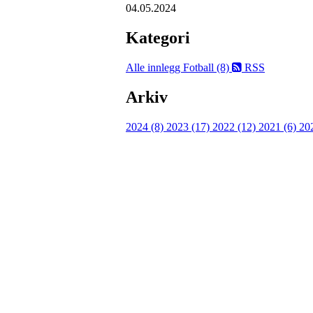
04.05.2024
Kategori
Alle innlegg
Fotball (8)
RSS
Arkiv
2024 (8)
2023 (17)
2022 (12)
2021 (6)
20
UIF Bjørgan
Bessakerveien 419, 7190 BESSAKER
Org. nr.: 884 389 232
+ 47 466 63 660