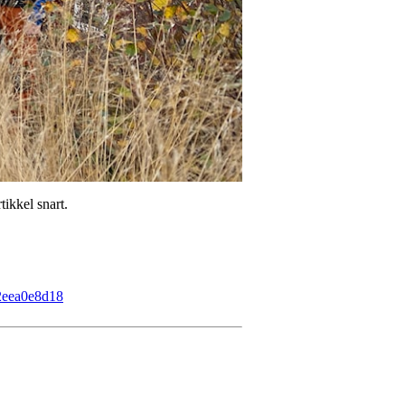
tikkel snart.
72eea0e8d18