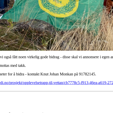
 vi også fått noen virkelig gode bidrag - disse skal vi annonsere i egen ar
 mottas med takk.
gheter for å bidra - kontakt Knut Johan Monkan på 91782145.
erdi.no/prosjekt/opplevelsetrapp-til-vettan/cb7778c5-f913-46ea-a619-2