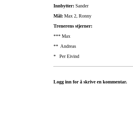
Innbytter:
Sander
Mål:
Max 2, Ronny
Trenerens stjerner:
*** Max
** Andreas
* Per Eivind
Logg inn for å skrive en kommentar.
UIF Bjørgan
Bessakerveien 419, 7190 BESSAKER