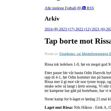
Alle innlegg
Fotball (8)
RSS
Arkiv
2024 (8)
2023 (17)
2022 (12)
2021 (6)
20
Tap borte mot Rissa
Postet av
Ungdoms- og Idrettsforeningen 
Rissa tok ledelsen 1-0, før en meget god Ma
Etter pause ble vår bauta Odin Harsvik bytt
opp til 4-1, før Odin kommer inn på banen 
Rissa mer å gi mot vår noe tynne tropp, og de
strake seire så langt i årets sesong. Vi st
tre kampene har gått på bortebane, har vi 
Neste kamp for b-laget er lørdag 21.mai k
Laget mot Rissa:
Nils Håkon - Eirik A, O