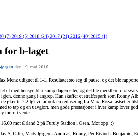
20 (7)
2019 (5)
2018 (24)
2017 (21)
2016 (40)
2015 (1)
 for b-laget
Bjørgan
den
19. mai 2016
x Menz utlignet til 1-1. Resultatet sto seg til pause, og det ble rapport
et ut med hensyn til a-kamp dagen etter, og det ble merktbart i forsvars
igjen, denne gang i angrep. Han skaffer et straffespark som Ronny Alber
 øker til 7-2 før vi får nok en redusering fra Max. Rissa fastsetter tilslu
år med to tap og en uavgjort, men gode prestasjoner i hver kamp lover godt
my moro i vente.
l 16.00 mot Ørland 2 på Furuly Stadion i Osen. Møt opp! :)
lav S, Odin, Mads Jørgen - Andreas, Ronny, Per Eivind - Benjamin, E