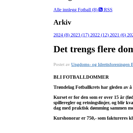
Alle innlegg
Fotball (8)
RSS
Arkiv
2024 (8)
2023 (17)
2022 (12)
2021 (6)
20
Det trengs flere d
Postet av
Ungdoms- og Idrettsforeningen 
BLI FOTBALLDOMMER
Trøndelag Fotballkrets har gleden av å 
Kurset er for den som er over 15 år (fø
spilleregler og retningslinjer, og blir k
dag med praktisk dømming sammen med
Kurshonorar er 750,- som faktureres k