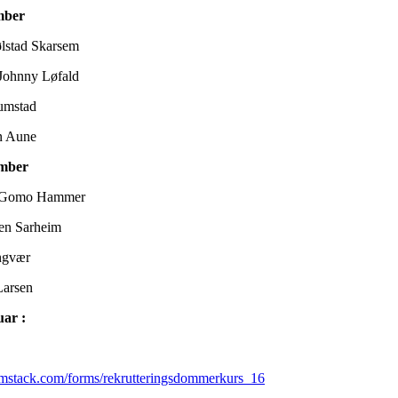
mber
lstad Skarsem
 Johnny Løfald
umstad
n Aune
ember
nt Gomo Hammer
pen Sarheim
ngvær
Larsen
uar :
formstack.com/forms/rekrutteringsdommerkurs_16