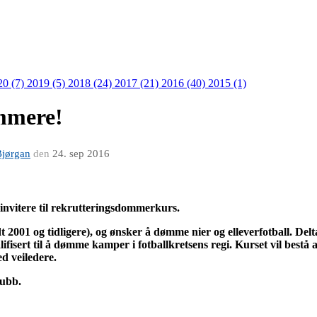
20 (7)
2019 (5)
2018 (24)
2017 (21)
2016 (40)
2015 (1)
ommere!
Bjørgan
den
24. sep 2016
invitere til rekrutteringsdommerkurs.
dt 2001 og tidligere), og ønsker å dømme nier og elleverfotball. D
valifisert til å dømme kamper i fotballkretsens regi.
Kurset vil bestå 
 veiledere.
lubb.