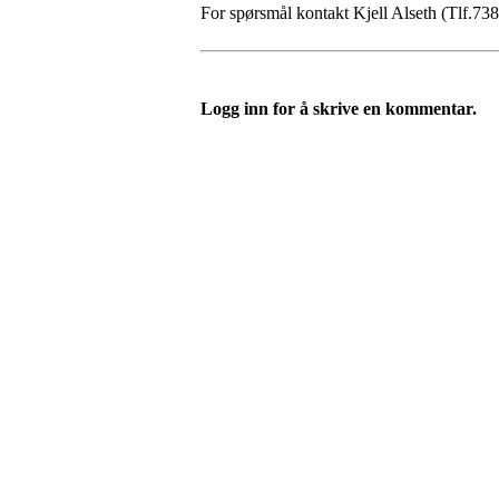
For spørsmål kontakt Kjell Alseth (Tlf.7
Logg inn for å skrive en kommentar.
UIF Bjørgan
Bessakerveien 419, 7190 BESSAKER
Org. nr.: 884 389 232
+ 47 466 63 660
post@bjoergan.com
Bli medlem i klubben!