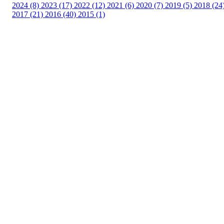
2024 (8)
2023 (17)
2022 (12)
2021 (6)
2020 (7)
2019 (5)
2018 (24
2017 (21)
2016 (40)
2015 (1)
UIF Bjørgan
Bessakerveien 419, 7190 BESSAKER
Org. nr.: 884 389 232
+ 47 466 63 660
post@bjoergan.com
Bli medlem i klubben!
Trykk her for innmelding