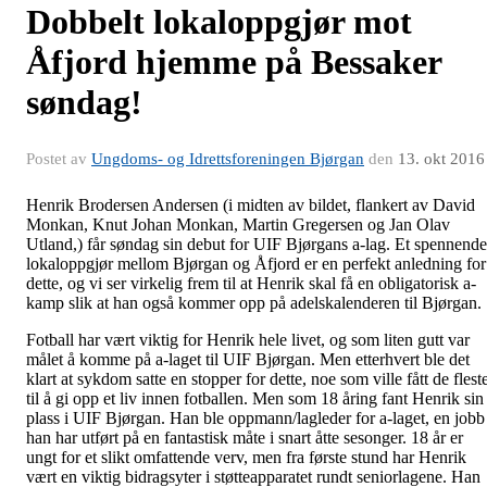
Dobbelt lokaloppgjør mot
Åfjord hjemme på Bessaker
søndag!
Postet av
Ungdoms- og Idrettsforeningen Bjørgan
den
13. okt 2016
Henrik Brodersen Andersen (i midten av bildet, flankert av David
Monkan, Knut Johan Monkan, Martin Gregersen og Jan Olav
Utland,) får søndag sin debut for UIF Bjørgans a-lag. Et spennende
lokaloppgjør mellom Bjørgan og Åfjord er en perfekt anledning for
dette, og vi ser virkelig frem til at Henrik skal få en obligatorisk a-
kamp slik at han også kommer opp på adelskalenderen til Bjørgan.
Fotball har vært viktig for Henrik hele livet, og som liten gutt var
målet å komme på a-laget til UIF Bjørgan. Men etterhvert ble det
klart at sykdom satte en stopper for dette, noe som ville fått de flest
til å gi opp et liv innen fotballen. Men som 18 åring fant Henrik sin
plass i UIF Bjørgan. Han ble oppmann/lagleder for a-laget, en jobb
han har utført på en fantastisk måte i snart åtte sesonger. 18 år er
ungt for et slikt omfattende verv, men fra første stund har Henrik
vært en viktig bidragsyter i støtteapparatet rundt seniorlagene. Han