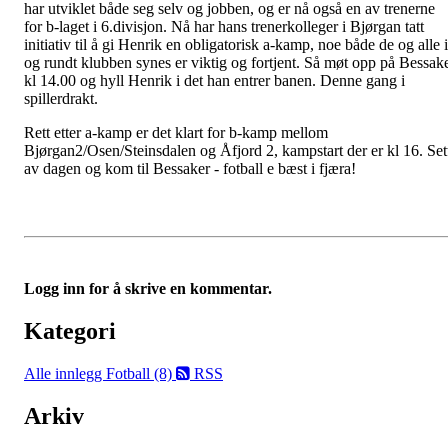
har utviklet både seg selv og jobben, og er nå også en av trenerne
for b-laget i 6.divisjon. Nå har hans trenerkolleger i Bjørgan tatt
initiativ til å gi Henrik en obligatorisk a-kamp, noe både de og alle i
og rundt klubben synes er viktig og fortjent. Så møt opp på Bessak
kl 14.00 og hyll Henrik i det han entrer banen. Denne gang i
spillerdrakt.
Rett etter a-kamp er det klart for b-kamp mellom
Bjørgan2/Osen/Steinsdalen og Åfjord 2, kampstart der er kl 16. Set
av dagen og kom til Bessaker - fotball e bæst i fjæra!
Logg inn for å skrive en kommentar.
Kategori
Alle innlegg
Fotball (8)
RSS
Arkiv