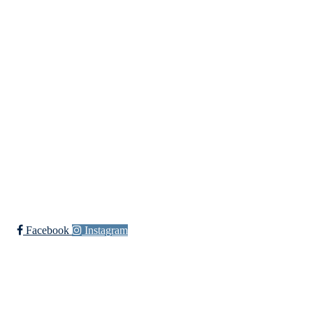
UIF Bjørgan
Bessakerveien 419, 7190 BESSAKER
Org. nr.: 884 389 232
+ 47 466 63 660
post@bjoergan.com
Bli medlem i klubben!
Trykk her for innmelding
Facebook
Instagram