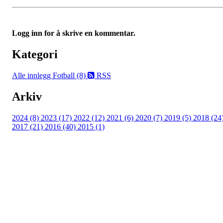
Logg inn for å skrive en kommentar.
Kategori
Alle innlegg
Fotball (8)
RSS
Arkiv
2024 (8)
2023 (17)
2022 (12)
2021 (6)
2020 (7)
2019 (5)
2018 (24
2017 (21)
2016 (40)
2015 (1)
UIF Bjørgan
Bessakerveien 419, 7190 BESSAKER