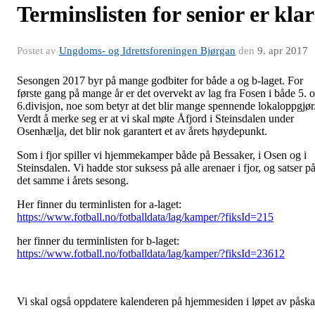
Terminslisten for senior er klar
Postet av
Ungdoms- og Idrettsforeningen Bjørgan
den
9. apr 2017
Sesongen 2017 byr på mange godbiter for både a og b-laget. For
første gang på mange år er det overvekt av lag fra Fosen i både 5. 
6.divisjon, noe som betyr at det blir mange spennende lokaloppgjør
Verdt å merke seg er at vi skal møte Åfjord i Steinsdalen under
Osenhælja, det blir nok garantert et av årets høydepunkt.
Som i fjor spiller vi hjemmekamper både på Bessaker, i Osen og i
Steinsdalen. Vi hadde stor suksess på alle arenaer i fjor, og satser p
det samme i årets sesong.
Her finner du terminlisten for a-laget:
https://www.fotball.no/fotballdata/lag/kamper/?fiksId=215
her finner du terminlisten for b-laget:
https://www.fotball.no/fotballdata/lag/kamper/?fiksId=23612
Vi skal også oppdatere kalenderen på hjemmesiden i løpet av påska