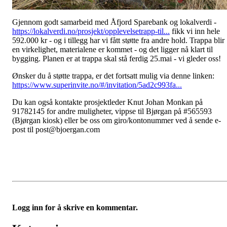
Gjennom godt samarbeid med Åfjord Sparebank og lokalverdi -
https://lokalverdi.no/prosjekt/opplevelsetrapp-til...
fikk vi inn hele
592.000 kr - og i tillegg har vi fått støtte fra andre hold. Trappa blir
en virkelighet, materialene er kommet - og det ligger nå klart til
bygging. Planen er at trappa skal stå ferdig 25.mai - vi gleder oss!
Ønsker du å støtte trappa, er det fortsatt mulig via denne linken:
https://www.superinvite.no/#/invitation/5ad2c993fa...
Du kan også kontakte prosjektleder Knut Johan Monkan på
91782145 for andre muligheter, vippse til Bjørgan på #565593
(Bjørgan kiosk) eller be oss om giro/kontonummer ved å sende e-
post til post@bjoergan.com
Logg inn for å skrive en kommentar.