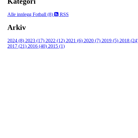
Kategori
Alle innlegg
Fotball (8)
RSS
Arkiv
2024 (8)
2023 (17)
2022 (12)
2021 (6)
2020 (7)
2019 (5)
2018 (24
2017 (21)
2016 (40)
2015 (1)
UIF Bjørgan
Bessakerveien 419, 7190 BESSAKER
Org. nr.: 884 389 232
+ 47 466 63 660
post@bjoergan.com