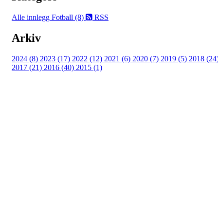
Alle innlegg
Fotball (8)
RSS
Arkiv
2024 (8)
2023 (17)
2022 (12)
2021 (6)
2020 (7)
2019 (5)
2018 (24
2017 (21)
2016 (40)
2015 (1)
UIF Bjørgan
Bessakerveien 419, 7190 BESSAKER
Org. nr.: 884 389 232
+ 47 466 63 660
post@bjoergan.com