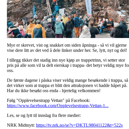
Mye er skrevet, vist og snakket om siden åpninga - så vi vil gjerne
vise dere litt av det ved å dele linker under her. Se, lytt, nyt og del!
I tillegg tikker det stadig inn nye kjøp av trappetrinn, vi setter stor
pris på alle som vil ta delt eierskap i trappa- det betyr veldig mye fo
oss.
De første dagene i påska viser veldig mange besøkende i trappa, så
det virker som at trappa er blitt den attraksjonen vi hadde håpet på.
Har du ikke besøkt oss enda - hjertelig velkommen!
Følg "Opplevelsestrapp Vettan" på Facebook:
https://www.facebook.com/Opplevelsestrapp-Vettan-1...
Les, se og lytt til innslag fra flere medier:
NRK Midtnytt:
https://tv.nrk.no/se?v=DKTL98041122&t=522s