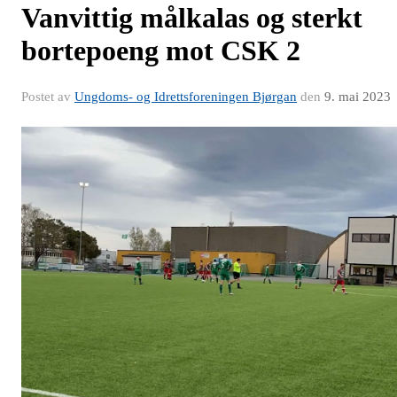
Vanvittig målkalas og sterkt
bortepoeng mot CSK 2
Postet av
Ungdoms- og Idrettsforeningen Bjørgan
den
9. mai 2023