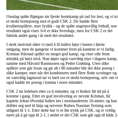
Onsdag spilte Bjørgan sin fjerde bortekamp på rad for året, og vi to
et sterkt bortepoeng mot et godt CSK 2. De hadde flere
kvalitetsspillere, mye fysikk - og de spilte angrepsvillig fotball, noe
resultatet også viser. 6-6 er ikke hverdags, men for CSK 2 er det
faktisk andre gang i år med det resultatet.
I sterk motvind sliter vi med å få ballen høyt i banen i første
omgang, men de gangene vi kommer frem på kantene er vi farlig.
Kristian Hårstad spiller en meget god kamp, og viser ofte frem
teknikk på høyt nivå. Han løper også vanvittig mye i dagens kamp,
samme med Håvard Rasmussen og Petter Grøtting. Uten slike
spillere som går foran og gir alt i 90 minutter blir det ikke poeng i
slike kamper, men når det kombineres med flere flotte scoringer og
en vanvittig lagmoral tar vi med oss et sterkt bortepoeng, selv om v
også hadde tre poeng i lomma i noen minutter.
CSK 2 tar ledelsen etter ca ti minutter, og vi bruker litt tid på å
komme i gang. Etter en god involvering av nevnte Kristian, får
kaptein Johan Øverdal ballen inn i motstanderens 16-meter, og han
dribler seg ned til linja og serverer Ruben Naustan Terning som
utligner til 1-1. Etter dette har vi et lite trykk på CSK, og er veldig
nære på å gå opp til 2-1, i stedet er det CSK som går opp til både 2