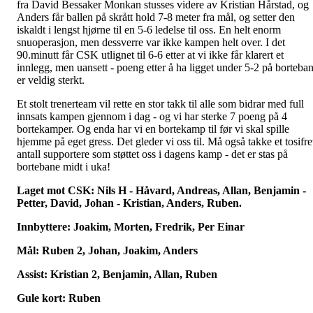
fra David Bessaker Monkan stusses videre av Kristian Hårstad, og
Anders får ballen på skrått hold 7-8 meter fra mål, og setter den
iskaldt i lengst hjørne til en 5-6 ledelse til oss. En helt enorm
snuoperasjon, men dessverre var ikke kampen helt over. I det
90.minutt får CSK utlignet til 6-6 etter at vi ikke får klarert et
innlegg, men uansett - poeng etter å ha ligget under 5-2 på borteba
er veldig sterkt.
Et stolt trenerteam vil rette en stor takk til alle som bidrar med full
innsats kampen gjennom i dag - og vi har sterke 7 poeng på 4
bortekamper. Og enda har vi en bortekamp til før vi skal spille
hjemme på eget gress. Det gleder vi oss til. Må også takke et tosifre
antall supportere som støttet oss i dagens kamp - det er stas på
bortebane midt i uka!
Laget mot CSK: Nils H - Håvard, Andreas, Allan, Benjamin -
Petter, David, Johan - Kristian, Anders, Ruben.
Innbyttere: Joakim, Morten, Fredrik, Per Einar
Mål: Ruben 2, Johan, Joakim, Anders
Assist: Kristian 2, Benjamin, Allan, Ruben
Gule kort: Ruben