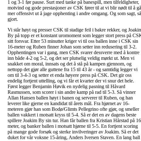
1 og 3-1 før pause. Surt med tanke på banespill, men tilfeldigheter,
motvind og gode prestasjoner av CSK fører til at vi blir nødt til å g
mer offensivt ut å jage opphenting i andre omgang. Og som sagt, s
gjort.
Vi står høyt og presser CSK til stadige feil i bakre rekker, og Joaki
By på topp er et konstant uromoment som legger stort press på CS
sitt forsvar. Etter 53 minutter kriger vi til oss ballen inne i CSK sin
16-meter og Ruben finner Johan som setter inn redusering til 3-2.
Opphentingen var i gang, men CSK svarer dessverre med å kontre
inn både 4-2 og 5-2, og det ser plutselig veldig mørkt ut. Men vi
snakket om moral, innsats og det å stå på kampen gjennom, og
nettopp det gjør alle guttene fra 15 til 43 år - og samtidig legger vi
om til 3-4-3 og setter et enda høyere press på CSK. Det gir oss
endelig fortjent uttelling, og vi får et kvarter der vi snur det hele.
Først legger Benjamin Høvik en nydelig pasning til Håvard
Rasmussen, som scorer i sin andre kamp på rad til 5-3. Så vinner
Allan Hansen ballen høyt i banen og serverer til Ruben, og han
leverer like gjerne en kandidat til årets mål. Fra hjørnet av 16-
meteren gjør han som Bodø/Glimts Pellegrino ofte gjør, og smeller
ballen vakkert i motsatt kryss til 5-4. Så er det en av dagens beste
spillere Joakim By sin tur. Han får ballen fra Kristian Hårstad på 16
meter, og banker ballen i motsatt hjørne til 5-5. En fortjent scoring
på mange gode forsøk og sterke invilveringer av Joakim. Så er det
duket for vår voksne 15-åring, Anders Iversen Staven. En lang ball