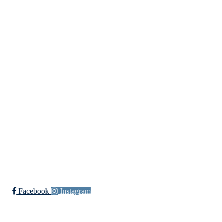
UIF Bjørgan
Bessakerveien 419, 7190 BESSAKER
Org. nr.: 884 389 232
+ 47 466 63 660
post@bjoergan.com
Bli medlem i klubben!
Trykk her for innmelding
Facebook
Instagram