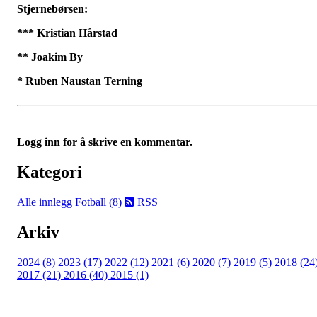
Stjernebørsen:
*** Kristian Hårstad
** Joakim By
* Ruben Naustan Terning
Logg inn for å skrive en kommentar.
Kategori
Alle innlegg
Fotball (8)
RSS
Arkiv
2024 (8)
2023 (17)
2022 (12)
2021 (6)
2020 (7)
2019 (5)
2018 (24
2017 (21)
2016 (40)
2015 (1)