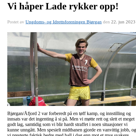
Vi håper Lade rykker opp!
Postet av
Ungdoms- og Idrettsforeningen Bjørgan
den
22. jun 2023
Bjørgan/Åfjord 2 var forberedt på en tøff kamp, og innstilling og
innsats var det ingenting å si på. Men vi møtte rett og slett et meget
godt lag, samtidig som vi blir hardt straffet i noen situasjoner vi
kunne unngått. Men spesielt midtbanen gjorde en vanvittig jobb, o
vi presterte faktisk bedre med ball i dag enn mot et mye svakere