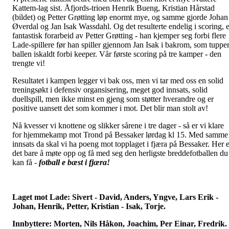
Kattem-lag sist. Åfjords-trioen Henrik Bueng, Kristian Hårstad
(bildet) og Petter Grøtting løp enormt mye, og samme gjorde Johan
Øverdal og Jan Isak Wassdahl. Og det resulterte endelig i scoring, e
fantastisk forarbeid av Petter Grøtting - han kjemper seg forbi flere
Lade-spillere før han spiller gjennom Jan Isak i bakrom, som tuppe
ballen iskaldt forbi keeper. Vår første scoring på tre kamper - den
trengte vi!
Resultatet i kampen legger vi bak oss, men vi tar med oss en solid
treningsøkt i defensiv organsisering, meget god innsats, solid
duellspill, men ikke minst en gjeng som støtter hverandre og er
positive uansett det som kommer i mot. Det blir man stolt av!
Nå kvesser vi knottene og slikker sårene i tre dager - så er vi klare
for hjemmekamp mot Trond på Bessaker lørdag kl 15. Med samme
innsats da skal vi ha poeng mot topplaget i fjæra på Bessaker. Her e
det bare å møte opp og få med seg den herligste breddefotballen du
kan få -
fotball e bæst i fjæra!
Laget mot Lade: Sivert - David, Anders, Yngve, Lars Erik -
Johan, Henrik, Petter, Kristian - Isak, Torje.
Innbyttere: Morten, Nils Håkon, Joachim, Per Einar, Fredrik.