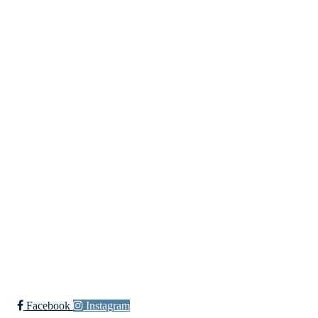
UIF Bjørgan
Bessakerveien 419, 7190 BESSAKER
Org. nr.: 884 389 232
+ 47 466 63 660
post@bjoergan.com
Bli medlem i klubben!
Trykk her for innmelding
Facebook
Instagram