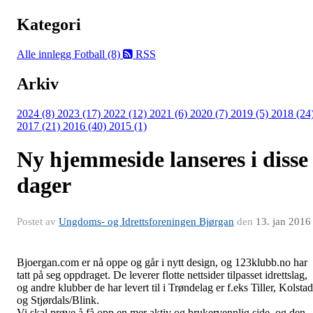
Kategori
Alle innlegg
Fotball (8)
RSS
Arkiv
2024 (8)
2023 (17)
2022 (12)
2021 (6)
2020 (7)
2019 (5)
2018 (24
2017 (21)
2016 (40)
2015 (1)
Ny hjemmeside lanseres i disse
dager
Postet av
Ungdoms- og Idrettsforeningen Bjørgan
den
13. jan 2016
Bjoergan.com er nå oppe og går i nytt design, og 123klubb.no har
tatt på seg oppdraget. De leverer flotte nettsider tilpasset idrettslag,
og andre klubber de har levert til i Trøndelag er f.eks Tiller, Kolstad
og Stjørdals/Blink.
Vi skal prøve å få opp en mer aktiv og brukervennlig side, og den