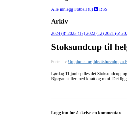
Alle innlegg
Fotball (8)
RSS
Arkiv
2024 (8)
2023 (17)
2022 (12)
2021 (6)
20
Stoksundcup til hel
Postet av
Ungdoms- og Idrettsforeningen 
Lørdag 11.juni spilles det Stoksundcup, o
Bjørgan stiller med knøtt og mini. Det ligg
Logg inn for å skrive en kommentar.