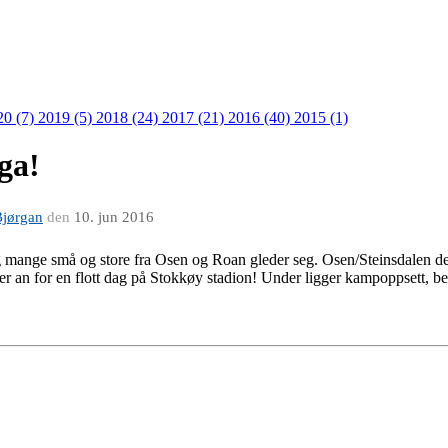
20 (7)
2019 (5)
2018 (24)
2017 (21)
2016 (40)
2015 (1)
ga!
Bjørgan
den
10. jun 2016
g mange små og store fra Osen og Roan gleder seg. Osen/Steinsdalen d
er an for en flott dag på Stokkøy stadion! Under ligger kampoppsett, bekl