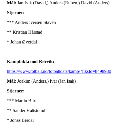
Mål:
Jan Isak (David,) Anders (Ruben,) David (Anders)
Stjerner:
*** Anders Iversen Staven
** Kristian Hårstad
* Johan Øverdal
Kampfakta mot Rørvik:
https://www.fotball.no/fotballdata/kamp/?fiksId=8498930
Mål:
Joakim (Anders,) Ivar (Jan Isak)
Stjerner:
*** Martin Blix
** Sander Haltstrand
* Jonas Berdal