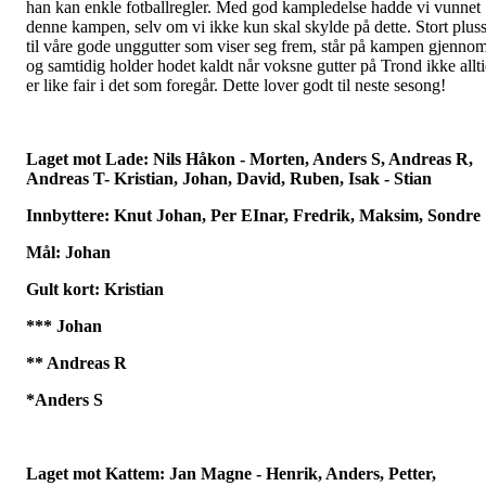
han kan enkle fotballregler. Med god kampledelse hadde vi vunnet
denne kampen, selv om vi ikke kun skal skylde på dette. Stort plus
til våre gode unggutter som viser seg frem, står på kampen gjenno
og samtidig holder hodet kaldt når voksne gutter på Trond ikke allt
er like fair i det som foregår. Dette lover godt til neste sesong!
Laget mot Lade: Nils Håkon - Morten, Anders S, Andreas R,
Andreas T- Kristian, Johan, David, Ruben, Isak - Stian
Innbyttere: Knut Johan, Per EInar, Fredrik, Maksim, Sondre
Mål: Johan
Gult kort: Kristian
*** Johan
** Andreas R
*Anders S
Laget mot Kattem: Jan Magne - Henrik, Anders, Petter,