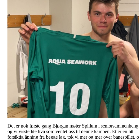
Det er nok første gang Bjørgan møter Spillum i seniorsammenheng
og vi visste lite hva som ventet oss til denne kampen. Etter en litt
forsiktig åpning fra begge lag, tok vi mer og mer over banespillet, 