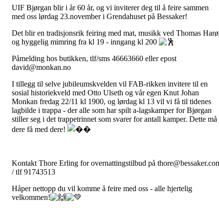
UIF Bjørgan blir i år 60 år, og vi inviterer deg til å feire sammen
med oss lørdag 23.november i Grendahuset på Bessaker!
Det blir en tradisjonsrik feiring med mat, musikk ved Thomas Har
og hyggelig mimring fra kl 19 - inngang kl 200
Påmelding hos butikken, tlf/sms 46663660 eller epost
david@monkan.no
I tillegg til selve jubileumskvelden vil FAB-rikken invitere til en
sosial historiekveld med Otto Ulseth og vår egen Knut Johan
Monkan fredag 22/11 kl 1900, og lørdag kl 13 vil vi få til tidenes
lagbilde i trappa - der alle som har spilt a-lagskamper for Bjørgan
stiller seg i det trappetrinnet som svarer for antall kamper. Dette må
dere få med dere!
Kontakt Thore Erling for overnattingstilbud på thore@bessaker.co
/ tlf 91743513
Håper nettopp du vil komme å feire med oss - alle hjertelig
velkommen!