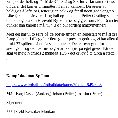
kampbildet helt, og får både 3-1, 3-2 og 3-3 før vi får summet oss,
og da er det kun er ti minutter igjen av kampen. Da greier vi
heldigvis å løfte oss, tetter igjen bak - og får til noen gode angrep.
Like før slutt slår vi en lang ball opp i banen, Petter Grøtting vinner
duellen og Joakim Breivold By kommer seg gjennom. Fra 16 mete
dunker han ballen i mål til 4-3 og blir fortjent matcvhvinner!
Med det har vi to seire på tre bortekamper, en seriestart vi må si oss
fornøyd med. I tillegg har flere gutter prestert godt, og vi har allere
brukt 23 spillere på de første kampene. Dette lover godt for
sesongen - og det nærmer seg snart kamper på eget gress. Før det
skal vi møte Namsos 2 mandag 13/5 - det er lov å ta turen å støtte
guttene!
Kampfakta mot Spillum:
https://www.fotball.no/fotballdata/kamp/?fiksId=8498936
Mål:
Ivar, David (Anders,) Johan (Petter,) Joakim (Petter)
Stjerner:
*** David Bessaker Monkan