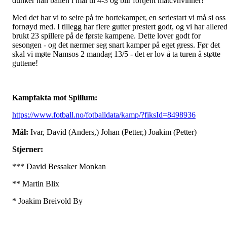
dunker han ballen i mål til 4-3 og blir fortjent matcvhvinner!
Med det har vi to seire på tre bortekamper, en seriestart vi må si oss
fornøyd med. I tillegg har flere gutter prestert godt, og vi har allere
brukt 23 spillere på de første kampene. Dette lover godt for
sesongen - og det nærmer seg snart kamper på eget gress. Før det
skal vi møte Namsos 2 mandag 13/5 - det er lov å ta turen å støtte
guttene!
Kampfakta mot Spillum:
https://www.fotball.no/fotballdata/kamp/?fiksId=8498936
Mål:
Ivar, David (Anders,) Johan (Petter,) Joakim (Petter)
Stjerner:
*** David Bessaker Monkan
** Martin Blix
* Joakim Breivold By