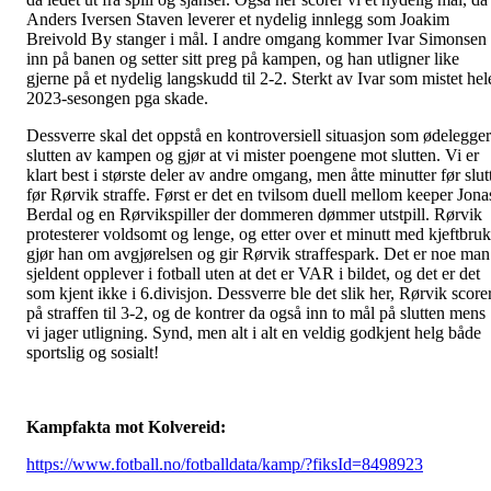
Anders Iversen Staven leverer et nydelig innlegg som Joakim
Breivold By stanger i mål. I andre omgang kommer Ivar Simonsen
inn på banen og setter sitt preg på kampen, og han utligner like
gjerne på et nydelig langskudd til 2-2. Sterkt av Ivar som mistet hel
2023-sesongen pga skade.
Dessverre skal det oppstå en kontroversiell situasjon som ødelegger
slutten av kampen og gjør at vi mister poengene mot slutten. Vi er
klart best i største deler av andre omgang, men åtte minutter før slut
før Rørvik straffe. Først er det en tvilsom duell mellom keeper Jona
Berdal og en Rørvikspiller der dommeren dømmer utstpill. Rørvik
protesterer voldsomt og lenge, og etter over et minutt med kjeftbruk
gjør han om avgjørelsen og gir Rørvik straffespark. Det er noe man
sjeldent opplever i fotball uten at det er VAR i bildet, og det er det
som kjent ikke i 6.divisjon. Dessverre ble det slik her, Rørvik score
på straffen til 3-2, og de kontrer da også inn to mål på slutten mens
vi jager utligning. Synd, men alt i alt en veldig godkjent helg både
sportslig og sosialt!
Kampfakta mot Kolvereid:
https://www.fotball.no/fotballdata/kamp/?fiksId=8498923