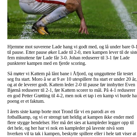
Hjemme mot suverene Lade hang vi godt med, og lå under bare 0-
til pause. Etter pause øker Lade til 2-0, men kampen lever til de sist
fem minuttene før Lade får 3-0. Johan reduserer til 3-1 før Lade
punkterer kampen med en fjerde scoring.
Så møter vi Kattem på lånt bane i Åfjord, og ungguttene får testet
seg fra start. Moro å se at 9 av 10 utespillere fra start er under 20 år,
og at de leverer godt. Kattem leder 2-0 til pause før innbytter Even
Bjørnå reduserer til 2-1, før Kattem scorer to mål. På 4-1 reduserer
en god Petter Grøtting til 4-2, men nok et tap i en kamp vi burde ha
poeng er et faktum.
I årets siste kamp borte mot Trond får vi en parodi av en
fotballkamp, og vi er strengt tatt heldig at kampen ikke ender med
flere stygge hendelser. Her må det sies at kampleder legger opp til
det hele, og her har vi nok en kampleder på laveste nivå som
hverken vil ta tak i kampen, beskytte spillere eller i hele tatt viser at