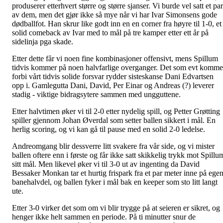
produserer etterhvert større og større sjanser. Vi burde vel satt et par
av dem, men det gjør ikke så mye når vi har Ivar Simonsens gode
dødballfot. Han skrur like godt inn en en corner fra høyre til 1-0, et
solid comeback av Ivar med to mål på tre kamper etter ett år på
sidelinja pga skade.
Etter dette får vi noen fine kombinasjoner offensivt, mens Spillum
tidvis kommer på noen halvfarlige overganger. Det som evt komme
forbi vårt tidvis solide forsvar rydder sisteskanse Dani Edvartsen
opp i. Gamlegutta Dani, David, Per Einar og Andreas (?) leverer
stadig - viktige bidragsytere sammen med ungguttene.
Etter halvtimen øker vi til 2-0 etter nydelig spill, og Petter Grøtting
spiller gjennom Johan Øverdal som setter ballen sikkert i mål. En
herlig scoring, og vi kan gå til pause med en solid 2-0 ledelse.
Andreomgang blir dessverre litt svakere fra vår side, og vi mister
ballen oftere enn i første og får ikke satt skikkelig trykk mot Spillu
sitt mål. Men likevel øker vi til 3-0 ut av ingenting da David
Bessaker Monkan tar et hurtig frispark fra et par meter inne på ege
banehalvdel, og ballen fyker i mål bak en keeper som sto litt langt
ute.
Etter 3-0 virker det som om vi blir trygge på at seieren er sikret, og
henger ikke helt sammen en periode. På ti minutter snur de