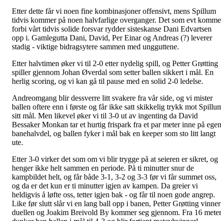
Etter dette får vi noen fine kombinasjoner offensivt, mens Spillum
tidvis kommer på noen halvfarlige overganger. Det som evt komme
forbi vårt tidvis solide forsvar rydder sisteskanse Dani Edvartsen
opp i. Gamlegutta Dani, David, Per Einar og Andreas (?) leverer
stadig - viktige bidragsytere sammen med ungguttene.
Etter halvtimen øker vi til 2-0 etter nydelig spill, og Petter Grøtting
spiller gjennom Johan Øverdal som setter ballen sikkert i mål. En
herlig scoring, og vi kan gå til pause med en solid 2-0 ledelse.
Andreomgang blir dessverre litt svakere fra vår side, og vi mister
ballen oftere enn i første og får ikke satt skikkelig trykk mot Spillu
sitt mål. Men likevel øker vi til 3-0 ut av ingenting da David
Bessaker Monkan tar et hurtig frispark fra et par meter inne på ege
banehalvdel, og ballen fyker i mål bak en keeper som sto litt langt
ute.
Etter 3-0 virker det som om vi blir trygge på at seieren er sikret, og
henger ikke helt sammen en periode. På ti minutter snur de
kampbildet helt, og får både 3-1, 3-2 og 3-3 før vi får summet oss,
og da er det kun er ti minutter igjen av kampen. Da greier vi
heldigvis å løfte oss, tetter igjen bak - og får til noen gode angrep.
Like før slutt slår vi en lang ball opp i banen, Petter Grøtting vinner
duellen og Joakim Breivold By kommer seg gjennom. Fra 16 mete