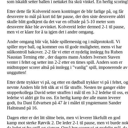
som iskaldt setter ballen i nettaket fra skrå vinkel. En herlig scoring
Etter dette får Kolvereid noen kontringer de blir farlige på, og får
dessverre to mål på kort tid før pause, der den siste dessverre aldri
skulle blitt godkjent da det var en offside på 5-10 meter som
dessverre ikke ble avvinket. Kolvereid leder dermed 2-1 til pause,
men vi er klare for å ta igjen det i andre omgang.
Andre omgang blir vår, både spillemessig og i målprotokoll. Vi
spiller mye ball, og kommer oss til gode muligheter, mens vi har
stålkontroll bakover. 2-2 får vi etter et nydelig innlegg fra Ruben
Naustan Terning ette , der dagens mann Anders Iversen Staven
venter i feltet og setter inn 2-2 etter en times spill. Anders som er
midtstopper scorer altså på innlegg i "vanlig" spill, imponerende av
unggutten!
Etter dette trykker vi på, og etter en dødball trykker vi på i feltet, og
nevnte Anders blir felt slik at vi får straffe. Nesten tre ganger eldre
stopperkollega David setter straffen i mål til en 3-2 ledelse til oss, e
ledelse vi aldri gir fra oss. En herlig kamp der alle mann leverer
godt, fra Dani Edvartsen på 47 år i målet til yngstemann Sander
Haltstrand på 16.
Dagen etter er det litt slitne bein, men vi leverer likefullt en god
kamp mot sterke Rørvik 2. De leder 2-1 til pause, men vi burde no
da ledet ut fra spill og sjanser. Også her scorer vi et nydelig mål, da