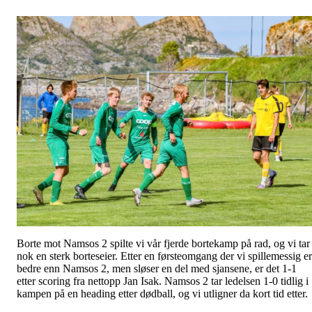
Borte mot Namsos 2 spilte vi vår fjerde bortekamp på rad, og vi tar
nok en sterk borteseier. Etter en førsteomgang der vi spillemessig er
bedre enn Namsos 2, men sløser en del med sjansene, er det 1-1
etter scoring fra nettopp Jan Isak. Namsos 2 tar ledelsen 1-0 tidlig i
kampen på en heading etter dødball, og vi utligner da kort tid etter.