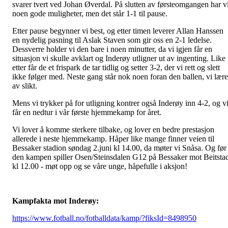
svarer tvert ved Johan Øverdal. På slutten av førsteomgangen har v
noen gode muligheter, men det står 1-1 til pause.
Etter pause begynner vi best, og etter timen leverer Allan Hanssen
en nydelig pasning til Aslak Staven som gir oss en 2-1 ledelse.
Dessverre holder vi den bare i noen minutter, da vi igjen får en
situasjon vi skulle avklart og Inderøy utligner ut av ingenting. Like
etter får de et frispark de tar tidlig og setter 3-2, der vi rett og slett
ikke følger med. Neste gang står nok noen foran den ballen, vi lære
av slikt.
Mens vi trykker på for utligning kontrer også Inderøy inn 4-2, og v
får en nedtur i vår første hjemmekamp for året.
Vi lover å komme sterkere tilbake, og lover en bedre prestasjon
allerede i neste hjemmekamp. Håper like mange finner veien til
Bessaker stadion søndag 2.juni kl 14.00, da møter vi Snåsa. Og før
den kampen spiller Osen/Steinsdalen G12 på Bessaker mot Beitsta
kl 12.00 - møt opp og se våre unge, håpefulle i aksjon!
Kampfakta mot Inderøy:
https://www.fotball.no/fotballdata/kamp/?fiksId=8498950