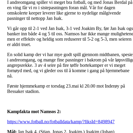
I andreomgang spiller vi meget bra fotball, og med Jonas Berdal på
en ving får vi ro i sistepasningen foran mål. Vår for dagen
omskolerte keeper leverer like gjerne to nydelige målgivende
pasninger til nettopp Jan Isak.
Vi går opp til 2-1 ved Jan Isak, 3-1 ved Joakim By, før Jan Isak og
banker inn både 4 og 5 til oss. Namsos har ikke mange mulighetene
men er effektiv og heldig som reduserer til 5-2 og 5-3, men seieren
er aldri truet.
En solid kamp der vi har mye godt spill gjennom midtbanen, spesie
i andreomgang, og mange fine pasninger i bakrom på vår løpsvillig
angrepsrekke. 3 av 4 seire på fire tøffe bortekamper er vi meget
fornøyd med, og vi gleder oss til å komme i gang på hjemmebane
nå.
Første hjemmekamp er torsdag 23.mai kl 20.00 mot Inderøy på
Bessaker stadion.
Kampfakta mot Namsos 2:
https://www.fotball.no/fotballdata/kamp/?fiksId=8498947
Mål:
Jan Isak 4, (Stian, Jonas 2, Joakim,) Joakim (Johan)