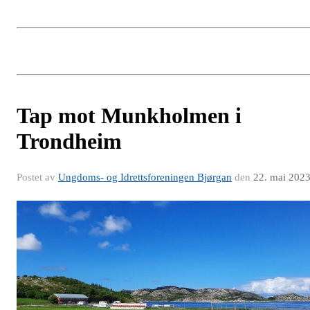
Tap mot Munkholmen i
Trondheim
Postet av
Ungdoms- og Idrettsforeningen Bjørgan
den
22. mai 202