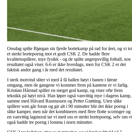
Onsdag spilte Bjørgan sin fjerde bortekamp på rad for året, og vi to
et sterkt bortepoeng mot et godt CSK 2. De hadde flere
kvalitetsspillere, mye fysikk - og de spilte angrepsvillig fotball, noe
resultatet også viser. 6-6 er ikke hverdags, men for CSK 2 er det
faktisk andre gang i år med det resultatet.
I sterk motvind sliter vi med å få ballen høyt i banen i første
omgang, men de gangene vi kommer frem på kantene er vi farlig.
Kristian Hårstad spiller en meget god kamp, og viser ofte frem
teknikk på høyt nivå. Han løper også vanvittig mye i dagens kamp,
samme med Håvard Rasmussen og Petter Grøtting. Uten slike
spillere som går foran og gir alt i 90 minutter blir det ikke poeng i
slike kamper, men når det kombineres med flere flotte scoringer og
en vanvittig lagmoral tar vi med oss et sterkt bortepoeng, selv om v
også hadde tre poeng i lomma i noen minutter.