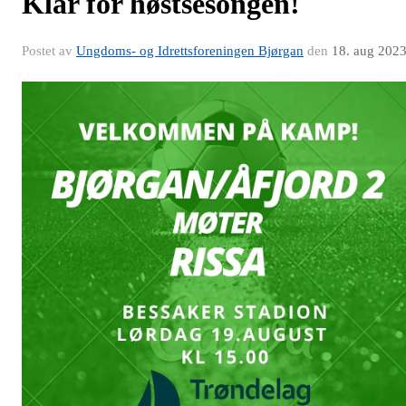
Klar for høstsesongen!
Postet av
Ungdoms- og Idrettsforeningen Bjørgan
den
18. aug 202