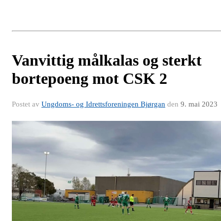
Vanvittig målkalas og sterkt
bortepoeng mot CSK 2
Postet av
Ungdoms- og Idrettsforeningen Bjørgan
den
9. mai 2023