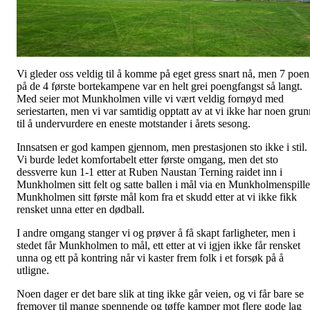
Vi gleder oss veldig til å komme på eget gress snart nå, men 7 poe
på de 4 første bortekampene var en helt grei poengfangst så langt.
Med seier mot Munkholmen ville vi vært veldig fornøyd med
seriestarten, men vi var samtidig opptatt av at vi ikke har noen grun
til å undervurdere en eneste motstander i årets sesong.
Innsatsen er god kampen gjennom, men prestasjonen sto ikke i stil.
Vi burde ledet komfortabelt etter første omgang, men det sto
dessverre kun 1-1 etter at Ruben Naustan Terning raidet inn i
Munkholmen sitt felt og satte ballen i mål via en Munkholmenspille
Munkholmen sitt første mål kom fra et skudd etter at vi ikke fikk
rensket unna etter en dødball.
I andre omgang stanger vi og prøver å få skapt farligheter, men i
stedet får Munkholmen to mål, ett etter at vi igjen ikke får rensket
unna og ett på kontring når vi kaster frem folk i et forsøk på å
utligne.
Noen dager er det bare slik at ting ikke går veien, og vi får bare se
fremover til mange spennende og tøffe kamper mot flere gode lag