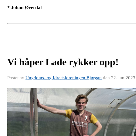
* Johan Øverdal
Vi håper Lade rykker opp!
Postet av
Ungdoms- og Idrettsforeningen Bjørgan
den
22. jun 2023