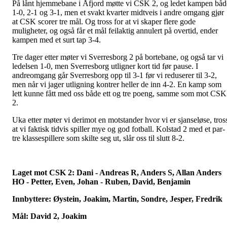
På lånt hjemmebane i Åfjord møtte vi CSK 2, og ledet kampen båd
1-0, 2-1 og 3-1, men et svakt kvarter midtveis i andre omgang gjør
at CSK scorer tre mål. Og tross for at vi skaper flere gode
muligheter, og også får et mål feilaktig annulert på overtid, ender
kampen med et surt tap 3-4.
Tre dager etter møter vi Sverresborg 2 på bortebane, og også tar vi
ledelsen 1-0, men Sverresborg utligner kort tid før pause. I
andreomgang går Sverresborg opp til 3-1 før vi reduserer til 3-2,
men når vi jager utligning kontrer heller de inn 4-2. En kamp som
lett kunne fått med oss både ett og tre poeng, samme som mot CSK
2.
Uka etter møter vi derimot en motstander hvor vi er sjanseløse, tros
at vi faktisk tidvis spiller mye og god fotball. Kolstad 2 med et par-
tre klassespillere som skilte seg ut, slår oss til slutt 8-2.
Laget mot CSK 2: Dani - Andreas R, Anders S, Allan Anders
HO - Petter, Even, Johan - Ruben, David, Benjamin
Innbyttere: Øystein, Joakim, Martin, Sondre, Jesper, Fredrik
Mål: David 2, Joakim