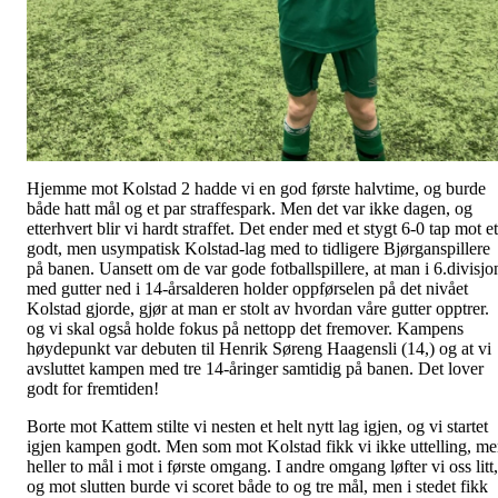
Hjemme mot Kolstad 2 hadde vi en god første halvtime, og burde
både hatt mål og et par straffespark. Men det var ikke dagen, og
etterhvert blir vi hardt straffet. Det ender med et stygt 6-0 tap mot et
godt, men usympatisk Kolstad-lag med to tidligere Bjørganspillere
på banen. Uansett om de var gode fotballspillere, at man i 6.divisjo
med gutter ned i 14-årsalderen holder oppførselen på det nivået
Kolstad gjorde, gjør at man er stolt av hvordan våre gutter opptrer.
og vi skal også holde fokus på nettopp det fremover. Kampens
høydepunkt var debuten til Henrik Søreng Haagensli (14,) og at vi
avsluttet kampen med tre 14-åringer samtidig på banen. Det lover
godt for fremtiden!
Borte mot Kattem stilte vi nesten et helt nytt lag igjen, og vi startet
igjen kampen godt. Men som mot Kolstad fikk vi ikke uttelling, m
heller to mål i mot i første omgang. I andre omgang løfter vi oss litt,
og mot slutten burde vi scoret både to og tre mål, men i stedet fikk