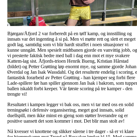
Bjørgan/Åfjord 2 var forberedt på en tøff kamp, og innstilling og
innsats var det ingenting å si på. Men vi møtte rett og slett et meget
godt lag, samtidig som vi blir hardt straffet i noen situasjoner vi
kunne unngått. Men spesielt midtbanen gjorde en vanvittig jobb, o
vi presterte faktisk bedre med ball i dag enn mot et mye svakere
Kattem-lag sist. Åfjords-trioen Henrik Bueng, Kristian Hårstad
(bildet) og Petter Grøtting løp enormt mye, og samme gjorde Johan
Øverdal og Jan Isak Wassdahl. Og det resulterte endelig i scoring, e
fantastisk forarbeid av Petter Grøtting - han kjemper seg forbi flere
Lade-spillere før han spiller gjennom Jan Isak i bakrom, som tuppe
ballen iskaldt forbi keeper. Vår første scoring på tre kamper - den
trengte vi!
Resultatet i kampen legger vi bak oss, men vi tar med oss en solid
treningsøkt i defensiv organsisering, meget god innsats, solid
duellspill, men ikke minst en gjeng som støtter hverandre og er
positive uansett det som kommer i mot. Det blir man stolt av!
Nå kvesser vi knottene og slikker sårene i tre dager - så er vi klare
for hjemmekamp mot Trond på Bessaker lørdag kl 15. Med samme