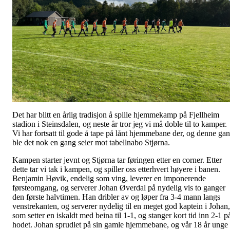
Det har blitt en årlig tradisjon å spille hjemmekamp på Fjellheim
stadion i Steinsdalen, og neste år tror jeg vi må doble til to kamper.
Vi har fortsatt til gode å tape på lånt hjemmebane der, og denne ga
ble det nok en gang seier mot tabellnabo Stjørna.
Kampen starter jevnt og Stjørna tar føringen etter en corner. Etter
dette tar vi tak i kampen, og spiller oss etterhvert høyere i banen.
Benjamin Høvik, endelig som ving, leverer en imponerende
førsteomgang, og serverer Johan Øverdal på nydelig vis to ganger
den første halvtimen. Han dribler av og løper fra 3-4 mann langs
venstrekanten, og serverer nydelig til en meget god kaptein i Johan,
som setter en iskaldt med beina til 1-1, og stanger kort tid inn 2-1 p
hodet. Johan sprudlet på sin gamle hjemmebane, og vår 18 år unge