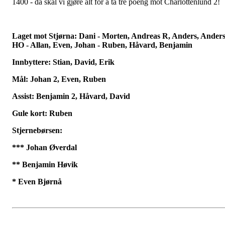
1400 - da skal vi gjøre alt for å ta tre poeng mot Charlottenlund 2!
Laget mot Stjørna: Dani - Morten, Andreas R, Anders, Ander
HO - Allan,
Even, Johan - Ruben, Håvard, Benjamin
Innbyttere: Stian, David, Erik
Mål: Johan 2, Even, Ruben
Assist: Benjamin 2, Håvard, David
Gule kort: Ruben
Stjernebørsen:
*** Johan Øverdal
** Benjamin Høvik
* Even Bjørnå