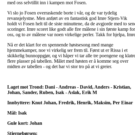
med oss selvtillit inn i kampen mot Fosen.
Vi slo jo Fosen overraskende borte i vår, og de var tydelig
revansjelystne. Men anført av en fantastisk god Imre Stjern-Vik
holdt vi Fosen helt til de siste minuttene, da de avgjorde med to sen
scoringer. Imre scoret like godt alle fire målene i sin første kamp for
oss, og to av målene var noen virkelige perler. Takk for hjelpa, Imr
Nå er det klart for en spennende høstsesong med mange
hjemmekamper, noe vi virkelig ser frem til. Først ut er Rissa i et
skikkelig bunnoppgjør, og vi håper vi tar alle tre poengene og klatr
flere plasser på tabellen. Målet med høsten er å komme seg over
midten av tabellen - og det har vi stor tro på at vi greier.
Laget mot Trond: Dani - Andreas - David, Anders - Kristian,
Johan, Sander, Ruben, Isak - Aslak, Erik M
Innbyttere: Knut Johan, Fredrik, Henrik, Maksim, Per Einar
Mål: Isak
Gule kort: Johan
Stjernebørsen: