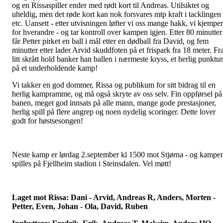
og en Rissaspiller ender med rødt kort til Andreas. Utilsiktet og
uheldig, men det røde kort kan nok forsvares mtp kraft i tacklingen
etc. Uansett - etter utvisningen løfter vi oss mange hakk, vi kjemper
for hverandre - og tar kontroll over kampen igjen. Etter 80 minutter
får Petter pirket en ball i mål etter en dødball fra David, og fem
minutter etter lader Arvid skuddfoten på et frispark fra 18 meter. Fr
litt skrått hold banker han ballen i nærmeste kryss, et herlig punktu
på et underholdende kamp!
Vi takker en god dommer, Rissa og publikum for sitt bidrag til en
herlig kampramme, og må også skryte av oss selv. Fin oppførsel på
banen, meget god innsats på alle mann, mange gode prestasjoner,
herlig spill på flere angrep og noen nydelig scoringer. Dette lover
godt for høstsesongen!
Neste kamp er lørdag 2.september kl 1500 mot Stjørna - og kampe
spilles på Fjellheim stadion i Steinsdalen. Vel møtt!
Laget mot Rissa: Dani - Arvid, Andreas R, Anders, Morten -
Petter, Even, Johan - Ola, David, Ruben