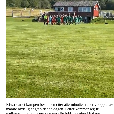
Rissa startet kampen best, men etter åtte minutter ruller vi opp et av
mange nydelig angrep denne dagen. Petter kommer seg fri i
mellomrommet og legger en nydelig lobb-pasning i bakrom til