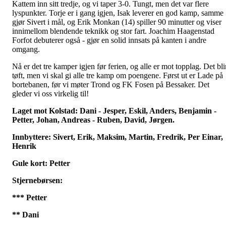
Kattem inn sitt tredje, og vi taper 3-0. Tungt, men det var flere
lyspunkter. Torje er i gang igjen, Isak leverer en god kamp, samme
gjør Sivert i mål, og Erik Monkan (14) spiller 90 minutter og viser
innimellom blendende teknikk og stor fart. Joachim Haagenstad
Forfot debuterer også - gjør en solid innsats på kanten i andre
omgang.
Nå er det tre kamper igjen før ferien, og alle er mot topplag. Det bli
tøft, men vi skal gi alle tre kamp om poengene. Først ut er Lade på
bortebanen, før vi møter Trond og FK Fosen på Bessaker. Det
gleder vi oss virkelig til!
Laget mot Kolstad: Dani - Jesper, Eskil, Anders, Benjamin -
Petter, Johan, Andreas - Ruben, David, Jørgen.
Innbyttere: Sivert, Erik, Maksim, Martin, Fredrik, Per Einar,
Henrik
Gule kort: Petter
Stjernebørsen:
*** Petter
** Dani