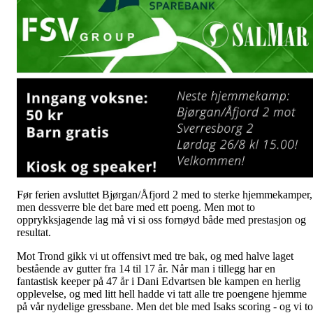
Før ferien avsluttet Bjørgan/Åfjord 2 med to sterke hjemmekamper,
men dessverre ble det bare med ett poeng. Men mot to
opprykksjagende lag må vi si oss fornøyd både med prestasjon og
resultat.
Mot Trond gikk vi ut offensivt med tre bak, og med halve laget
bestående av gutter fra 14 til 17 år. Når man i tillegg har en
fantastisk keeper på 47 år i Dani Edvartsen ble kampen en herlig
opplevelse, og med litt hell hadde vi tatt alle tre poengene hjemme
på vår nydelige gressbane. Men det ble med Isaks scoring - og vi t