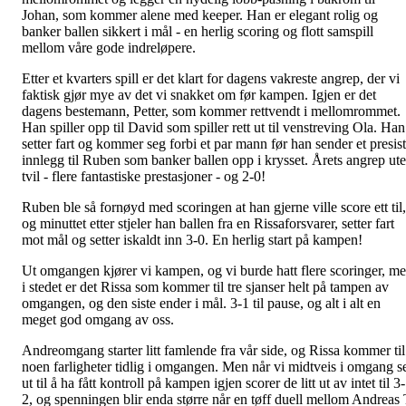
Johan, som kommer alene med keeper. Han er elegant rolig og
banker ballen sikkert i mål - en herlig scoring og flott samspill
mellom våre gode indreløpere.
Etter et kvarters spill er det klart for dagens vakreste angrep, der vi
faktisk gjør mye av det vi snakket om før kampen. Igjen er det
dagens bestemann, Petter, som kommer rettvendt i mellomrommet.
Han spiller opp til David som spiller rett ut til venstreving Ola. Han
setter fart og kommer seg forbi et par mann før han sender et presist
innlegg til Ruben som banker ballen opp i krysset. Årets angrep ut
tvil - flere fantastiske prestasjoner - og 2-0!
Ruben ble så fornøyd med scoringen at han gjerne ville score ett til,
og minuttet etter stjeler han ballen fra en Rissaforsvarer, setter fart
mot mål og setter iskaldt inn 3-0. En herlig start på kampen!
Ut omgangen kjører vi kampen, og vi burde hatt flere scoringer, m
i stedet er det Rissa som kommer til tre sjanser helt på tampen av
omgangen, og den siste ender i mål. 3-1 til pause, og alt i alt en
meget god omgang av oss.
Andreomgang starter litt famlende fra vår side, og Rissa kommer til
noen farligheter tidlig i omgangen. Men når vi midtveis i omgang s
ut til å ha fått kontroll på kampen igjen scorer de litt ut av intet til 3-
2, og spenningen blir enda større når en tøff duell mellom Andreas