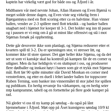
kaptein har virkelig vært god for både oss og Åfjord i år.
Midtbanen vår med nevnte Johan, Allan Hansen og Even Bjørnå v
meget solide denne dagen, og Even viste seg virkelig frem i
Bjørgantrøya med en flott scoring etter ca en halvtime. Han vinner
ballen, vender av 2-3 spillere med flott teknikk - og banker ballen
utagbart ned i hjørnet for keeper til 3-1. Det holder seg inn til pause
og i pausen er vi enig om å gå ut minst like offensivt og stå i mot
Stjørnas forsøk på opphenting.
Dette går dessverre ikke som planlagt, og Stjørna reduserer etter et
kvarters spill til 3-2. Da er spenningen stor, vi stresser litt, og
kommer ikke til store sjanser. Det gjør heller ikke Stjørna, og da det
ser ut som vi kanskje skal ha kontroll på kampen får de en corner o
utligner. Men da har heldigvis vi en sluttspurt i oss, og produserer
flere dødballer og innkast høyt i banen som gir et trykk mot Stjørna
mål. Rett før 90 spilte minutter slår David Monkan en corner med
venstrefoten, og etter en duell i feltet lander ballen for toppscorer
Ruben Terning, som banker inn vinnermålet til stor jubel for spiller
og publikum. En herlig revansje fra vårkampen, og en herlig seier
mtp kampramme, tabell og en fortsettelse på flere gode kamper på
rad.
Nå gleder vi oss til ny kamp på søndag - da også på lånt
hjemmebane i Åfjord. Møt opp på Åset kunstgress søndag 10/9 kl