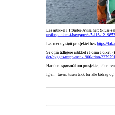
Les artikkel i Trønder-Avisa her: (Pluss-s
utsiktspunktet-i-havgapet/s/5-116-121985
Les mer og støtt prosjektet her:
https://lo
Se også tidligere artikkel i Fosna-Folket:
det-bygges-trapp-med-1900-trinn-227979
Har dere spørsmål om prosjektet, eller tre
Igjen - tusen, tusen takk for alle bidrag o