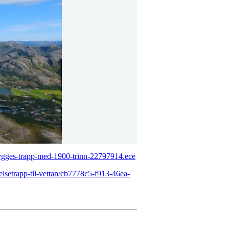
bygges-trapp-med-1900-trinn-22797914.ece
velsetrapp-til-vettan/cb7778c5-f913-46ea-