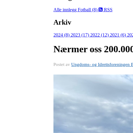
Alle innlegg
Fotball (8)
RSS
Arkiv
2024 (8)
2023 (17)
2022 (12)
2021 (6)
20
Nærmer oss 200.000
Postet av
Ungdoms- og Idrettsforeningen 