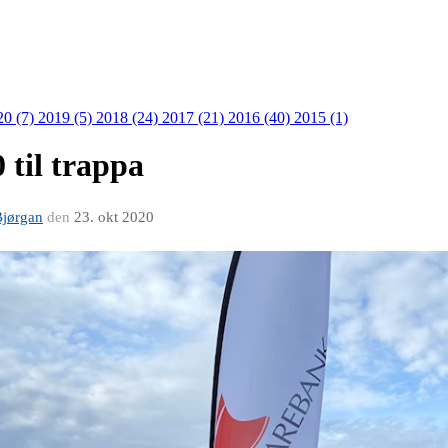
20 (7)
2019 (5)
2018 (24)
2017 (21)
2016 (40)
2015 (1)
 til trappa
Bjørgan
den
23. okt 2020