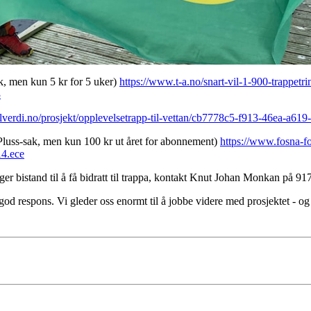
ak, men kun 5 kr for 5 uker)
https://www.t-a.no/snart-vil-1-900-trappetrin
3
kalverdi.no/prosjekt/opplevelsetrapp-til-vettan/cb7778c5-f913-46ea-a6
 (Pluss-sak, men kun 100 kr ut året for abonnement)
https://www.fosna-fo
14.ece
nger bistand til å få bidratt til trappa, kontakt Knut Johan Monkan på 9
g god respons. Vi gleder oss enormt til å jobbe videre med prosjektet - og