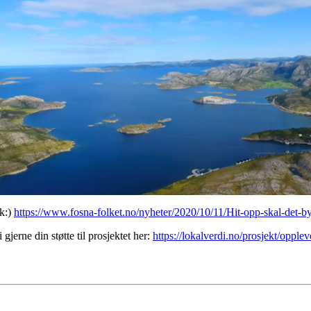
ak:)
https://www.fosna-folket.no/nyheter/2020/10/11/Hit-opp-skal-det-
gjerne din støtte til prosjektet her:
https://lokalverdi.no/prosjekt/opple