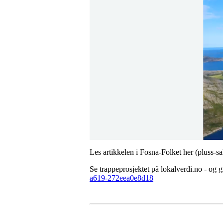
Les artikkelen i Fosna-Folket her (pluss-s
Se trappeprosjektet på lokalverdi.no - og gi 
a619-272eea0e8d18