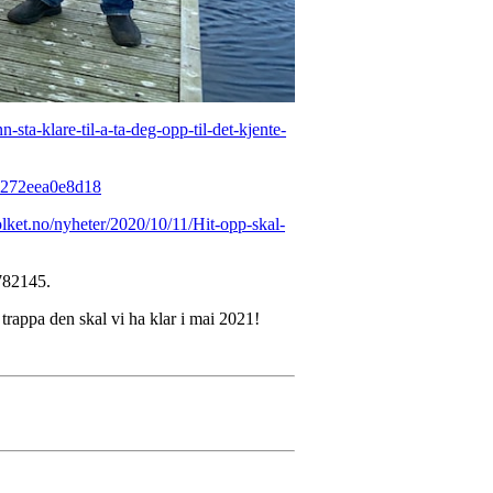
n-sta-klare-til-a-ta-deg-opp-til-det-kjente-
19-272eea0e8d18
lket.no/nyheter/2020/10/11/Hit-opp-skal-
1782145.
 trappa den skal vi ha klar i mai 2021!