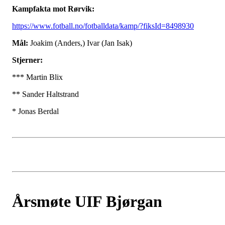
Kampfakta mot Rørvik:
https://www.fotball.no/fotballdata/kamp/?fiksId=8498930
Mål:
Joakim (Anders,) Ivar (Jan Isak)
Stjerner:
*** Martin Blix
** Sander Haltstrand
* Jonas Berdal
Årsmøte UIF Bjørgan