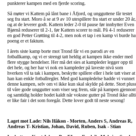
punkterer kampen med en fjerde scoring.
Så møter vi Kattem på lånt bane i Åfjord, og ungguttene får testet
seg fra start. Moro å se at 9 av 10 utespillere fra start er under 20 år,
og at de leverer godt. Kattem leder 2-0 til pause før innbytter Even
Bjørnå reduserer til 2-1, før Kattem scorer to mål. På 4-1 reduserer
en god Petter Grøtting til 4-2, men nok et tap i en kamp vi burde ha
poeng er et faktum.
I årets siste kamp borte mot Trond får vi en parodi av en
fotballkamp, og vi er strengt tatt heldig at kampen ikke ender med
flere stygge hendelser. Her må det sies at kampleder legger opp til
det hele, og her har vi nok en kampleder på laveste nivå som
hverken vil ta tak i kampen, beskytte spillere eller i hele tatt viser at
han kan enkle fotballregler. Med god kampledelse hadde vi vunnet
denne kampen, selv om vi ikke kun skal skylde på dette. Stort plus
til våre gode unggutter som viser seg frem, står på kampen gjenno
og samtidig holder hodet kaldt når voksne gutter på Trond ikke allt
er like fair i det som foregår. Dette lover godt til neste sesong!
Laget mot Lade: Nils Håkon - Morten, Anders S, Andreas R,
Andreas T- Kristian, Johan, David, Ruben, Isak - Stian