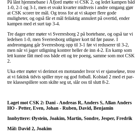
På lånt hjemmebane i Åfjord møtte vi CSK 2, og ledet kampen båd
1-0, 2-1 og 3-1, men et svakt kvarter midtveis i andre omgang gjør
at CSK scorer tre mål. Og tross for at vi skaper flere gode
muligheter, og også får et mål feilaktig annulert på overtid, ender
kampen med et surt tap 3-4.
Tre dager etter møter vi Sverresborg 2 på bortebane, og også tar vi
ledelsen 1-0, men Sverresborg utligner kort tid før pause. I
andreomgang går Sverresborg opp til 3-1 før vi reduserer til 3-2,
men når vi jager utligning kontrer heller de inn 4-2. En kamp som
lett kunne fått med oss både ett og tre poeng, samme som mot CSK
2.
Uka etter møter vi derimot en motstander hvor vi er sjanseløse, tros
at vi faktisk tidvis spiller mye og god fotball. Kolstad 2 med et par-
tre klassespillere som skilte seg ut, slår oss til slutt 8-2.
Laget mot CSK 2: Dani - Andreas R, Anders S, Allan Anders
HO - Petter, Even, Johan - Ruben, David, Benjamin
Innbyttere: Øystein, Joakim, Martin, Sondre, Jesper, Fredrik
Mål: David 2, Joakim