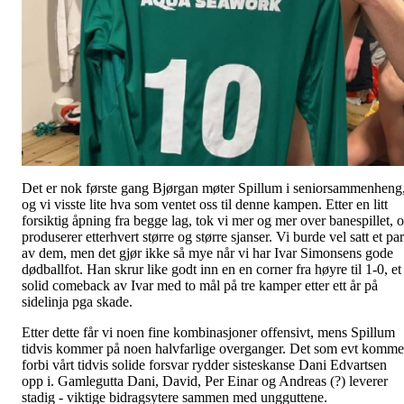
Det er nok første gang Bjørgan møter Spillum i seniorsammenheng
og vi visste lite hva som ventet oss til denne kampen. Etter en litt
forsiktig åpning fra begge lag, tok vi mer og mer over banespillet, 
produserer etterhvert større og større sjanser. Vi burde vel satt et par
av dem, men det gjør ikke så mye når vi har Ivar Simonsens gode
dødballfot. Han skrur like godt inn en en corner fra høyre til 1-0, et
solid comeback av Ivar med to mål på tre kamper etter ett år på
sidelinja pga skade.
Etter dette får vi noen fine kombinasjoner offensivt, mens Spillum
tidvis kommer på noen halvfarlige overganger. Det som evt komme
forbi vårt tidvis solide forsvar rydder sisteskanse Dani Edvartsen
opp i. Gamlegutta Dani, David, Per Einar og Andreas (?) leverer
stadig - viktige bidragsytere sammen med ungguttene.