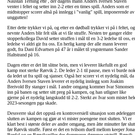
Naustan Terning ette , der dagens mann Anders Iversen Staven
venter i feltet og setter inn 2-2 etter en times spill. Anders som er
midtstopper scorer altså på innlegg i "vanlig" spill, imponerende av
unggutten!
Etter dette trykker vi på, og etter en dødball trykker vi på i feltet, og
nevnte Anders blir felt slik at vi får straffe. Nesten tre ganger eldre
stopperkollega David setter straffen i mål til en 3-2 ledelse til oss, e
ledelse vi aldri gir fra oss. En herlig kamp der alle mann leverer
godt, fra Dani Edvartsen på 47 år i målet til yngstemann Sander
Haltstrand på 16.
Dagen etter er det litt slitne bein, men vi leverer likefullt en god
kamp mot sterke Rørvik 2. De leder 2-1 til pause, men vi burde no
da ledet ut fra spill og sjanser. Også her scorer vi et nydelig mål, da
Anders Iversen Staven leverer et nydelig innlegg som Joakim
Breivold By stanger i mål. I andre omgang kommer Ivar Simonsen
inn på banen og setter sitt preg på kampen, og han utligner like
gjerne på et nydelig langskudd til 2-2. Sterkt av Ivar som mistet hel
2023-sesongen pga skade.
Dessverre skal det oppstå en kontroversiell situasjon som ødelegger
slutten av kampen og gjør at vi mister poengene mot slutten. Vi er
klart best i største deler av andre omgang, men åtte minutter før slut
før Rørvik straffe. Først er det en tvilsom duell mellom keeper Jona
Berdal og en Rørvikspiller der dommeren dømmer utstpill. Rørvik