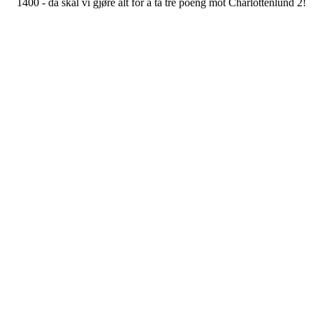
1400 - da skal vi gjøre alt for å ta tre poeng mot Charlottenlund 2!
Laget mot Stjørna: Dani - Morten, Andreas R, Anders, Ander
HO - Allan,
Even, Johan - Ruben, Håvard, Benjamin
Innbyttere: Stian, David, Erik
Mål: Johan 2, Even, Ruben
Assist: Benjamin 2, Håvard, David
Gule kort: Ruben
Stjernebørsen:
*** Johan Øverdal
** Benjamin Høvik
* Even Bjørnå