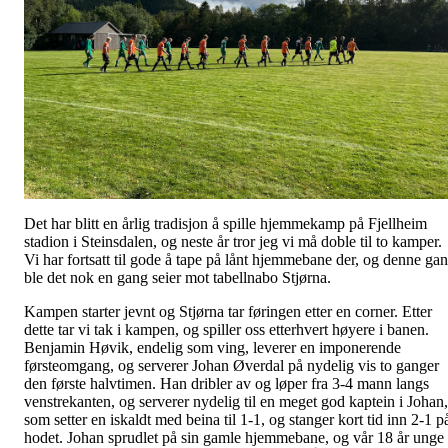
Det har blitt en årlig tradisjon å spille hjemmekamp på Fjellheim
stadion i Steinsdalen, og neste år tror jeg vi må doble til to kamper.
Vi har fortsatt til gode å tape på lånt hjemmebane der, og denne ga
ble det nok en gang seier mot tabellnabo Stjørna.
Kampen starter jevnt og Stjørna tar føringen etter en corner. Etter
dette tar vi tak i kampen, og spiller oss etterhvert høyere i banen.
Benjamin Høvik, endelig som ving, leverer en imponerende
førsteomgang, og serverer Johan Øverdal på nydelig vis to ganger
den første halvtimen. Han dribler av og løper fra 3-4 mann langs
venstrekanten, og serverer nydelig til en meget god kaptein i Johan,
som setter en iskaldt med beina til 1-1, og stanger kort tid inn 2-1 p
hodet. Johan sprudlet på sin gamle hjemmebane, og vår 18 år unge