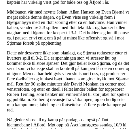
kaptein har virkelig vært god for både oss og Åfjord i år.
Midtbanen vår med nevnte Johan, Allan Hansen og Even Bjørnå v
meget solide denne dagen, og Even viste seg virkelig frem i
Bjørgantrøya med en flott scoring etter ca en halvtime. Han vinner
ballen, vender av 2-3 spillere med flott teknikk - og banker ballen
utagbart ned i hjørnet for keeper til 3-1. Det holder seg inn til pause
og i pausen er vi enig om å gå ut minst like offensivt og stå i mot
Stjørnas forsøk på opphenting.
Dette går dessverre ikke som planlagt, og Stjørna reduserer etter et
kvarters spill til 3-2. Da er spenningen stor, vi stresser litt, og
kommer ikke til store sjanser. Det gjør heller ikke Stjørna, og da det
ser ut som vi kanskje skal ha kontroll på kampen får de en corner o
utligner. Men da har heldigvis vi en sluttspurt i oss, og produserer
flere dødballer og innkast høyt i banen som gir et trykk mot Stjørna
mål. Rett før 90 spilte minutter slår David Monkan en corner med
venstrefoten, og etter en duell i feltet lander ballen for toppscorer
Ruben Terning, som banker inn vinnermålet til stor jubel for spiller
og publikum. En herlig revansje fra vårkampen, og en herlig seier
mtp kampramme, tabell og en fortsettelse på flere gode kamper på
rad.
Nå gleder vi oss til ny kamp på søndag - da også på lånt
hjemmebane i Åfjord. Møt opp på Åset kunstgress søndag 10/9 kl