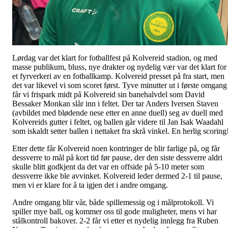
Lørdag var det klart for fotballfest på Kolvereid stadion, og med
masse publikum, bluss, nye drakter og nydelig vær var det klart for
et fyrverkeri av en fotballkamp. Kolvereid presset på fra start, men
det var likevel vi som scoret først. Tyve minutter ut i første omgang
får vi frispark midt på Kolvereid sin banehalvdel som David
Bessaker Monkan slår inn i feltet. Der tar Anders Iversen Staven
(avbildet med blødende nese etter en anne duell) seg av duell med
Kolvereids gutter i feltet, og ballen går videre til Jan Isak Waadahl
som iskaldt setter ballen i nettaket fra skrå vinkel. En herlig scoring
Etter dette får Kolvereid noen kontringer de blir farlige på, og får
dessverre to mål på kort tid før pause, der den siste dessverre aldri
skulle blitt godkjent da det var en offside på 5-10 meter som
dessverre ikke ble avvinket. Kolvereid leder dermed 2-1 til pause,
men vi er klare for å ta igjen det i andre omgang.
Andre omgang blir vår, både spillemessig og i målprotokoll. Vi
spiller mye ball, og kommer oss til gode muligheter, mens vi har
stålkontroll bakover. 2-2 får vi etter et nydelig innlegg fra Ruben