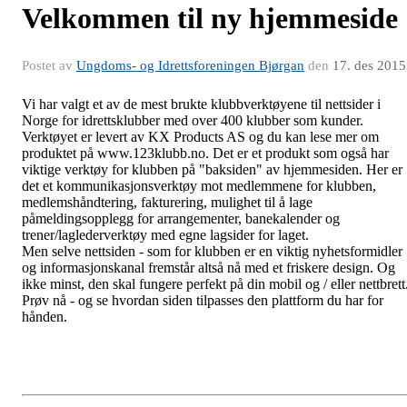
Velkommen til ny hjemmeside
Postet av
Ungdoms- og Idrettsforeningen Bjørgan
den
17. des 2015
Vi har valgt et av de mest brukte klubbverktøyene til nettsider i
Norge for idrettsklubber med over 400 klubber som kunder.
Verktøyet er levert av KX Products AS og du kan lese mer om
produktet på www.123klubb.no. Det er et produkt som også har
viktige verktøy for klubben på "baksiden" av hjemmesiden. Her er
det et kommunikasjonsverktøy mot medlemmene for klubben,
medlemshåndtering, fakturering, mulighet til å lage
påmeldingsopplegg for arrangementer, banekalender og
trener/laglederverktøy med egne lagsider for laget.
Men selve nettsiden - som for klubben er en viktig nyhetsformidler
og informasjonskanal fremstår altså nå med et friskere design. Og
ikke minst, den skal fungere perfekt på din mobil og / eller nettbrett
Prøv nå - og se hvordan siden tilpasses den plattform du har for
hånden.