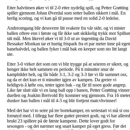
Etter halvtimen øker vi til 2-0 etter nydelig spill, og Petter Grøtting
spiller gjennom Johan Øverdal som setter ballen sikkert i mål. En
herlig scoring, og vi kan gå til pause med en solid 2-0 ledelse.
Andreomgang blir dessverre litt svakere fra vår side, og vi mister
ballen oftere enn i første og får ikke satt skikkelig trykk mot Spillu
sitt mål. Men likevel øker vi til 3-0 ut av ingenting da David
Bessaker Monkan tar et hurtig frispark fra et par meter inne på ege
banehalvdel, og ballen fyker i mål bak en keeper som sto litt langt
ute.
Etter 3-0 virker det som om vi blir trygge på at seieren er sikret, og
henger ikke helt sammen en periode. På ti minutter snur de
kampbildet helt, og får både 3-1, 3-2 og 3-3 før vi får summet oss,
og da er det kun er ti minutter igjen av kampen. Da greier vi
heldigvis å løfte oss, tetter igjen bak - og får til noen gode angrep.
Like før slutt slår vi en lang ball opp i banen, Petter Grøtting vinner
duellen og Joakim Breivold By kommer seg gjennom. Fra 16 mete
dunker han ballen i mål til 4-3 og blir fortjent matcvhvinner!
Med det har vi to seire på tre bortekamper, en seriestart vi må si oss
fornøyd med. I tillegg har flere gutter prestert godt, og vi har allere
brukt 23 spillere på de første kampene. Dette lover godt for
sesongen - og det nærmer seg snart kamper på eget gress. Før det