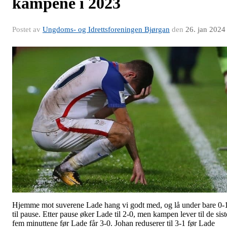
kampene i 2023
Postet av
Ungdoms- og Idrettsforeningen Bjørgan
den
26. jan 2024
Hjemme mot suverene Lade hang vi godt med, og lå under bare 0-
til pause. Etter pause øker Lade til 2-0, men kampen lever til de sist
fem minuttene før Lade får 3-0. Johan reduserer til 3-1 før Lade