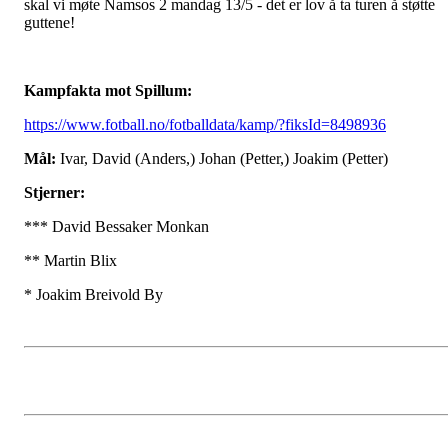
skal vi møte Namsos 2 mandag 13/5 - det er lov å ta turen å støtte
guttene!
Kampfakta mot Spillum:
https://www.fotball.no/fotballdata/kamp/?fiksId=8498936
Mål:
Ivar, David (Anders,) Johan (Petter,) Joakim (Petter)
Stjerner:
*** David Bessaker Monkan
** Martin Blix
* Joakim Breivold By