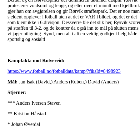
protesterer voldsomt og lenge, og etter over et minutt med kjeftbruk
gjør han om avgjørelsen og gir Rørvik straffespark. Det er noe man
sjeldent opplever i fotball uten at det er VAR i bildet, og det er det
som kjent ikke i 6.divisjon. Dessverre ble det slik her, Rørvik score
på straffen til 3-2, og de kontrer da også inn to mål på slutten mens
vi jager utligning. Synd, men alt i alt en veldig godkjent helg både
sportslig og sosialt!
Kampfakta mot Kolvereid:
https://www.fotball.no/fotballdata/kamp/?fiksId=8498923
Mål:
Jan Isak (David,) Anders (Ruben,) David (Anders)
Stjerner:
*** Anders Iversen Staven
** Kristian Hårstad
* Johan Øverdal